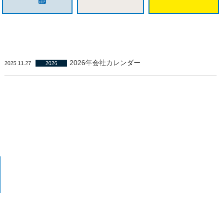
2026年会社カレンダー
2025.11.27
2026
経営方針
各種申請
社内連絡先一覧
業務マニュアル
社内報
安全資料（動画・テキスト）
広報資料
会社カレンダー
ISO品質マニュアル
社内情報
規則・規程類
ハラスメント関連